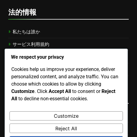
法的情報
私たちは誰か
サービス利用規約
We respect your privacy
連絡先
Cookies help us improve your experience, deliver
データ保護方針
personalized content, and analyze traffic. You can
クッキーポリシー
choose which cookies to allow by clicking
Customize
. Click
Accept All
to consent or
Reject
カテゴリ
All
to decline non-essential cookies.
Customize
女性のためのセットテクニック
Reject All
女性のための戦略を設定する