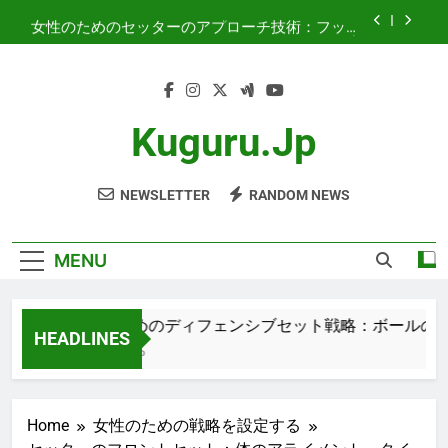
Skip
女性のためのセッターのアプローチ技術：フット
to
ワーク、タイミング、体の角度
content
セッターの役割：女性の攻撃における意思決定、
タイミング、選手のポジショニング
女性のためのディフェンシブセット戦略：ボール
の配置、選手のポジショニング、タイミング
Kuguru.jp
セッターの予測：コートの認識、意思決定、タイ
ミング
NEWSLETTER
RANDOM NEWS
女性のためのセッターのアプローチ技術：フット
ワーク、タイミング、体の角度
セッターの役割：女性の攻撃における意思決定、
タイミング、選手のポジショニング
MENU
女性のためのディフェンシブセット戦略：ボールの配置
HEADLINES
4 Months Ago
Home
女性のための戦略を設定する