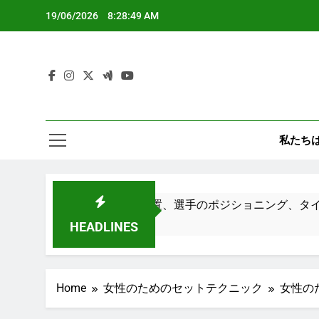
Skip
19/06/2026
8:28:50 AM
to
content
私たち
略：ボールの配置、選手のポジショニング、タイミング
HEADLINES
Home
女性のためのセットテクニック
女性の